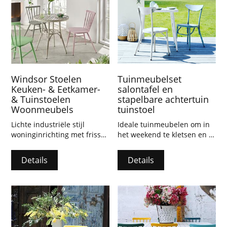
vintage charme aan hun
ruimtes willen toevoegen.
Windsor Stoelen
Tuinmeubelset
Keuken- & Eetkamer-
salontafel en
& Tuinstoelen
stapelbare achtertuin
Woonmeubels
tuinstoel
Lichte industriële stijl
Ideale tuinmeubelen om in
woninginrichting met frisse
het weekend te kletsen en te
en kleurrijke CDG''s
ontspannen met vrienden
handgemaakte retro wit,
en familie op het terras, in
Details
Details
roze, groen en geel.
de tuin, op het balkon en
meer...