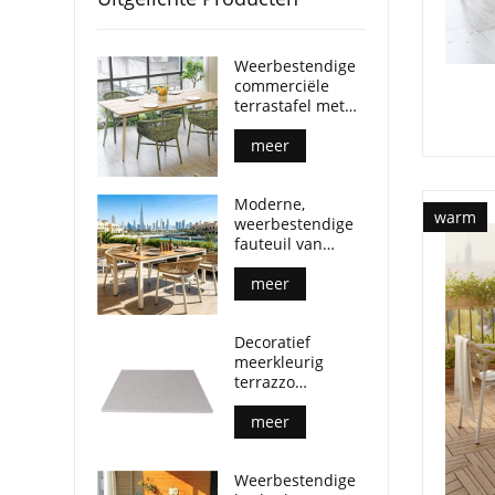
Weerbestendige
commerciële
terrastafel met
multiplex
tafelblad en
meer
aluminium
poten.
Moderne,
warm
weerbestendige
fauteuil van
geweven touw
voor
meer
buiteneetruimtes
Decoratief
meerkleurig
terrazzo
tafelblad voor
salontafels op
meer
terras
Weerbestendige