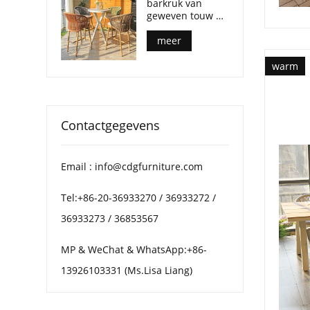
barkruk van
geweven touw op
counterhoogte
voor
meer
commerciële
buitenruimtes
warm
Contactgegevens
Email : info@cdgfurniture.com
Tel:+86-20-36933270 / 36933272 /
36933273 / 36853567
MP & WeChat & WhatsApp:+86-
13926103331 (Ms.Lisa Liang)