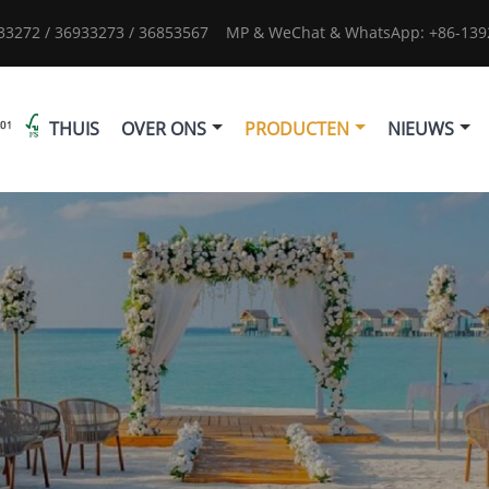
933272 / 36933273 / 36853567
MP & WeChat & WhatsApp: +86-1392
THUIS
OVER ONS
PRODUCTEN
NIEUWS