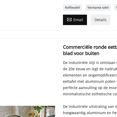
Koffietafel
Vierkante tafel

Email
Details
Commerciële ronde eett
blad voor buiten
De industriële stijl is ontstaa
de 20e eeuw en legt de nadruk
elementen en ongemodificeerd
eettafel met aluminium poten 
perfecte aanvulling op de esse
minimalistische esthetische c
De industriële uitstraling van
hoogwaardig aluminium en hee