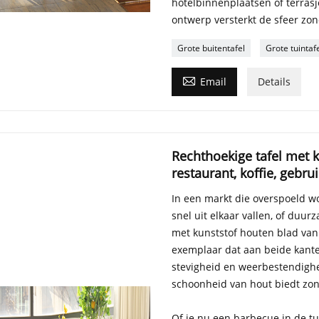
hotelbinnenplaatsen of terrasje
ontwerp versterkt de sfeer zon
Grote buitentafel
Grote tuintaf

Email
Details
Rechthoekige tafel met k
restaurant, koffie, gebrui
In een markt die overspoeld wo
snel uit elkaar vallen, of duurz
met kunststof houten blad van
exemplaar dat aan beide kante
stevigheid en weerbestendighei
schoonheid van hout biedt zo
Of je nu een barbecue in de tui