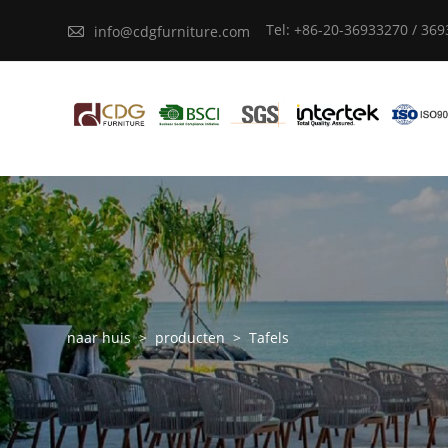
Tel: +86-20-36933270 / 36

info@cdgfurniture.com
naar huis
>
producten
>
Tafels