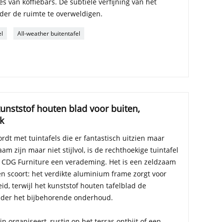
s van koffiebars. De subtiele verfijning van het
der de ruimte te overweldigen.
el
All-weather buitentafel
unststof houten blad voor buiten,
k
rdt met tuintafels die er fantastisch uitzien maar
aam zijn maar niet stijlvol, is de rechthoekige tuintafel
 CDG Furniture een verademing. Het is een zeldzaam
n scoort: het verdikte aluminium frame zorgt voor
d, terwijl het kunststof houten tafelblad de
nder het bijbehorende onderhoud.
n organiseert, rustig op het terras ontbijt of een