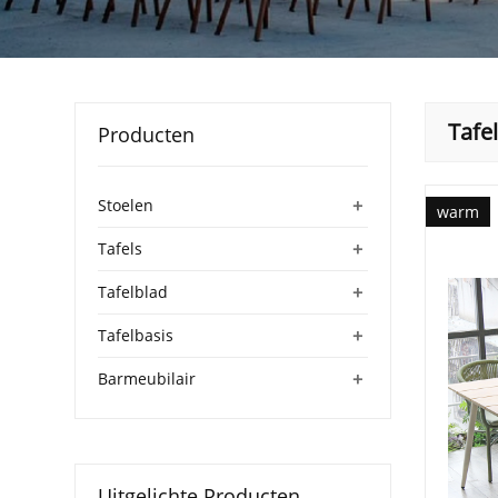
Tafe
Producten
+
Stoelen
warm
+
Tafels
+
Tafelblad
+
Tafelbasis
+
Barmeubilair
Uitgelichte Producten