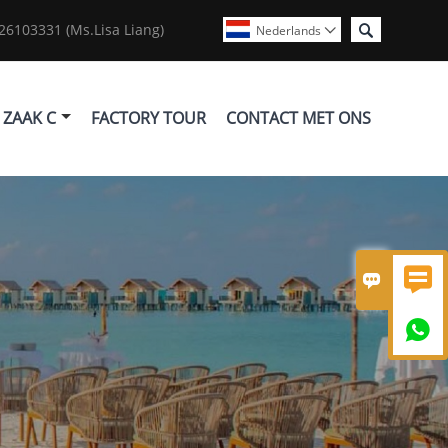

6103331 (Ms.Lisa Liang)
Nederlands

ZAAK C
FACTORY TOUR
CONTACT MET ONS


