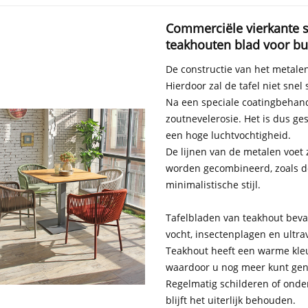
Commerciële vierkante s
teakhouten blad voor bu
De constructie van het metalen
Hierdoor zal de tafel niet snel
Na een speciale coatingbehand
zoutnevelerosie. Het is dus ge
een hoge luchtvochtigheid.
De lijnen van de metalen voet 
worden gecombineerd, zoals de S
minimalistische stijl.
Tafelbladen van teakhout bevatt
vocht, insectenplagen en ultra
Teakhout heeft een warme kleur
waardoor u nog meer kunt geni
Regelmatig schilderen of onde
blijft het uiterlijk behouden.