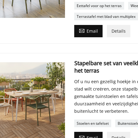
Eettafel voor op het terras
Weer
Terrastafel met blad van multiplex

Email
Details
Stapelbare set van veelk
het terras
Of u nu een gezellig hoekje in
stad wilt creëren, onze stapel
gemaakte tuinstoelen en tafels
duurzaamheid en veelzijdighei
buitenlucht te verbeteren.
Stoelen en tafelset
Buitenstoel

Email
Details