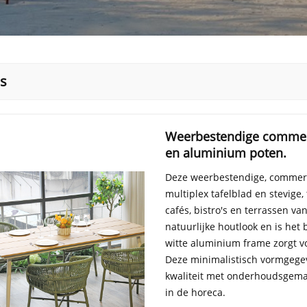
ls
Weerbestendige commerci
en aluminium poten.
Deze weerbestendige, commerci
multiplex tafelblad en stevig
cafés, bistro's en terrassen va
natuurlijke houtlook en is het 
witte aluminium frame zorgt vo
Deze minimalistisch vormgege
kwaliteit met onderhoudsgemak
in de horeca.