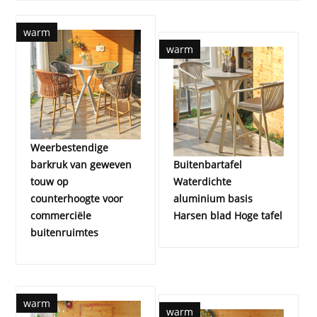
warm
warm
Weerbestendige
barkruk van geweven
Buitenbartafel
touw op
Waterdichte
counterhoogte voor
aluminium basis
commerciële
Harsen blad Hoge tafel
buitenruimtes
warm
warm