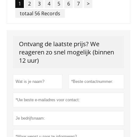
1
2
3
4
5
6
7
>
totaal 56 Records
Ontvang de laatste prijs? We
reageren zo snel mogelijk (binnen
12 uur)