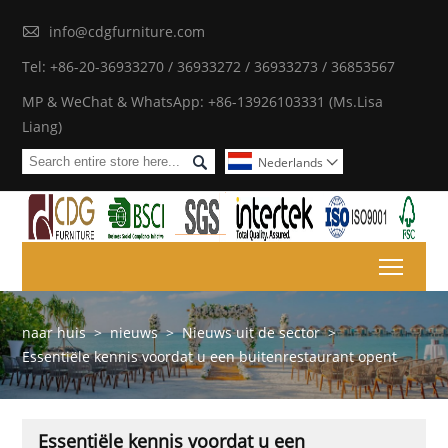

info@cdgfurniture.com
Tel: +86-20-36933270 / 36933272 / 36933273 / 36853567
MP & WeChat & WhatsApp: +86-13926103331 (Ms.Lisa
Liang)

Nederlands

Toggl
naar huis
>
nieuws
>
Nieuws uit de sector
>
Essentiële kennis voordat u een buitenrestaurant opent
Essentiële kennis voordat u een