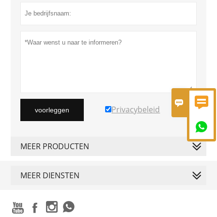


Privacybeleid
voorleggen

MEER PRODUCTEN
MEER DIENSTEN



