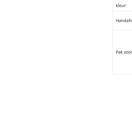
kleur:
Handafw
Pak voo