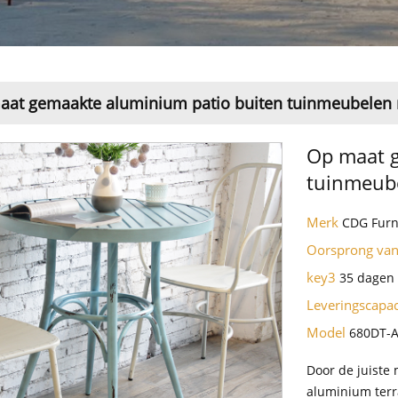
at gemaakte aluminium patio buiten tuinmeubelen r
Op maat g
tuinmeube
Merk
CDG Furn
Oorsprong van
key3
35 dagen
Leveringscapac
Model
680DT-
Door de juiste 
aluminium terr