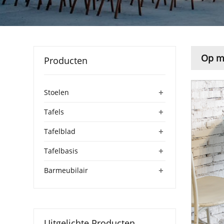
Op ma
Producten
+
Stoelen
+
Tafels
+
Tafelblad
+
Tafelbasis
+
Barmeubilair
Uitgelichte Producten