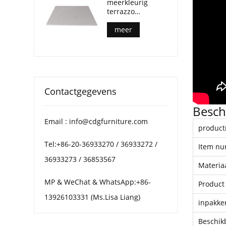
meerkleurig
terrazzo
tafelblad voor
salontafels op
meer
terras
Contactgegevens
Beschr
Email : info@cdgfurniture.com
produc
Tel:+86-20-36933270 / 36933272 /
Item n
36933273 / 36853567
Materia
MP & WeChat & WhatsApp:+86-
Product
13926103331 (Ms.Lisa Liang)
inpakke
Beschik