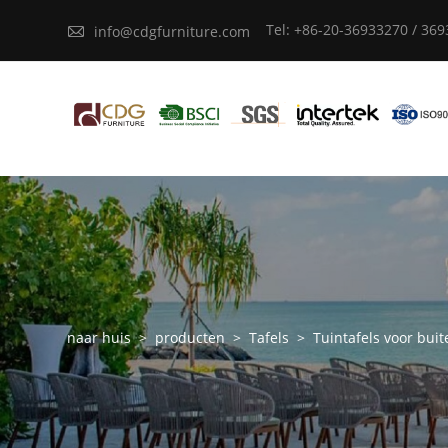
Tel: +86-20-36933270 / 36

info@cdgfurniture.com
naar huis
>
producten
>
Tafels
>
Tuintafels voor buit