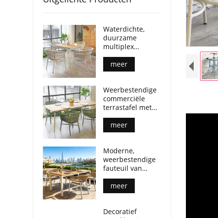
Waterdichte,
duurzame
multiplex
buitentafel met
aluminium poten
meer
voor
commerciële
Weerbestendige
gelegenheden.
commerciële
terrastafel met
multiplex
tafelblad en
meer
aluminium
poten.
Moderne,
weerbestendige
fauteuil van
geweven touw
voor
meer
buiteneetruimtes
Decoratief