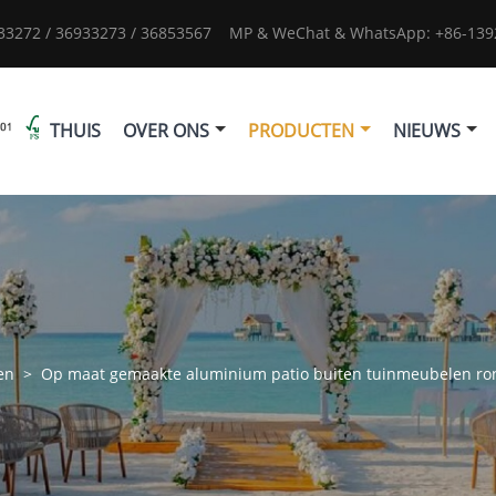
933272 / 36933273 / 36853567
MP & WeChat & WhatsApp: +86-1392
THUIS
OVER ONS
PRODUCTEN
NIEUWS
en
>
Op maat gemaakte aluminium patio buiten tuinmeubelen ron