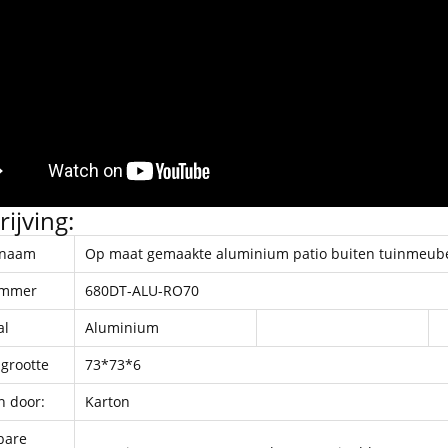
ijving:
tnaam
Op maat gemaakte aluminium patio buiten tuinmeube
ummer
680DT-ALU-RO70
al
Aluminium
 grootte
73*73*6
n door:
Karton
bare