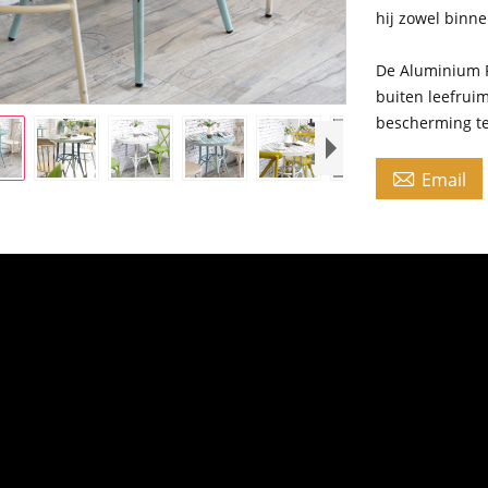
hij zowel binne
De Aluminium P
buiten leefruim
bescherming te

Email