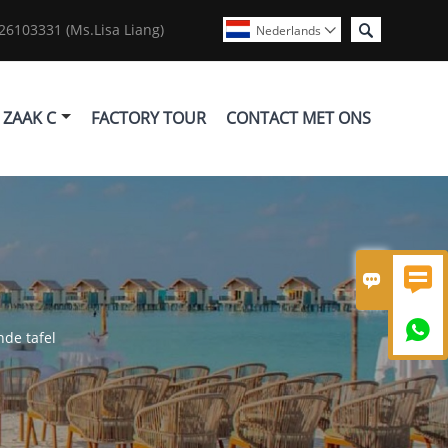

6103331 (Ms.Lisa Liang)
Nederlands

ZAAK C
FACTORY TOUR
CONTACT MET ONS



de tafel