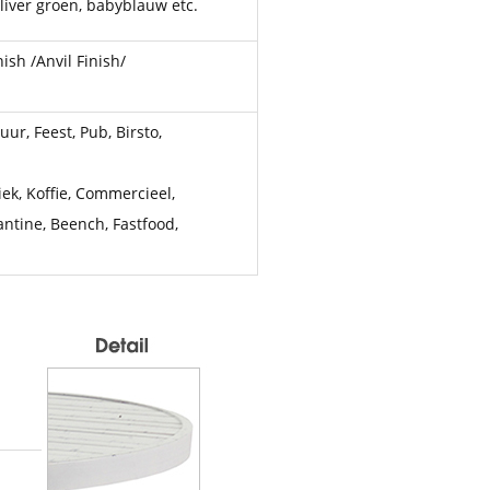
liver groen, babyblauw etc.
ish /Anvil Finish/
ur, Feest, Pub, Birsto,
ek, Koffie, Commercieel,
antine, Beench, Fastfood,