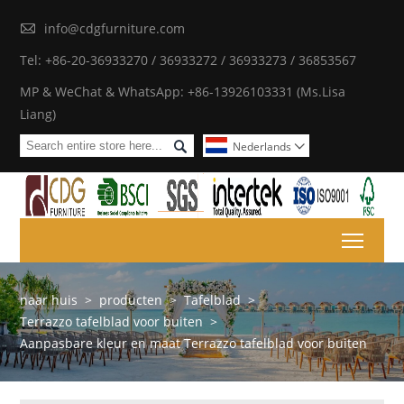

info@cdgfurniture.com
Tel: +86-20-36933270 / 36933272 / 36933273 / 36853567
MP & WeChat & WhatsApp: +86-13926103331 (Ms.Lisa
Liang)

Nederlands

Toggl
naar huis
>
producten
>
Tafelblad
>
Terrazzo tafelblad voor buiten
>
Aanpasbare kleur en maat Terrazzo tafelblad voor buiten