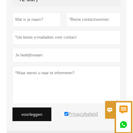


Privacybeleid
voorleggen
