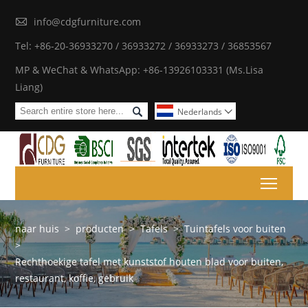

info@cdgfurniture.com
Tel: +86-20-36933270 / 36933272 / 36933273 / 36853567
MP & WeChat & WhatsApp: +86-13926103331 (Ms.Lisa
Liang)

Nederlands

Toggl
naar huis
>
producten
>
Tafels
>
Tuintafels voor buiten
>
Rechthoekige tafel met kunststof houten blad voor buiten,
restaurant, koffie, gebruik