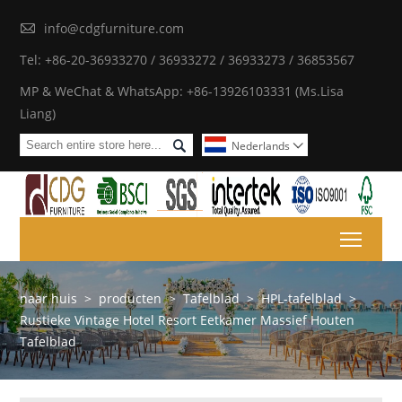

info@cdgfurniture.com
Tel: +86-20-36933270 / 36933272 / 36933273 / 36853567
MP & WeChat & WhatsApp: +86-13926103331 (Ms.Lisa
Liang)

Nederlands

Toggl
naar huis
>
producten
>
Tafelblad
>
HPL-tafelblad
>
Rustieke Vintage Hotel Resort Eetkamer Massief Houten
Tafelblad